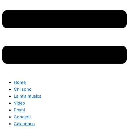
Home
Chi sono
La mia musica
Video
Premi
Concerti
Calendario