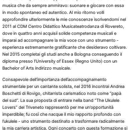
musica che da sempre ammiravo: suonare e giocare con essa
in modo spontaneo ed autentico. Al mio ritorno volli
approfondire ulteriormente le mie conoscenze iscrivendomi nel
2011 al CDM Centro Didattico Musicateatrodanza di Rovereto,
dove in quattro anni acquisii solide competenze musicali e
imparai ad accompagnare la mia voce con uno strumento -
esperienza estremamente gratificante che desideravo coltivare.
Nel 2015 completai gli studi anche a Bologna conseguendo il
diploma presso l’University of Essex (Regno Unito) con un
Bachelor of Arts indirizzo musicale.
Consapevole dell’importanza dell’accompagnamento
strumentale per un cantante solista, nel 2016 incontrai Andrea
Boschetti di Rovigo, chitarrista carismatico noto come “papà
del sud”. La sua proposta di entrare nella band “The Ukulele
Lovers” del Triveneto rappresentò per me un’opportunità
imperdibile; fu così che nacque il mio rapporto profondo con
l’ukulele - uno strumento destinato a trasformare radicalmente
la mia carriera artistica. Ogni concerto con questa formazione si